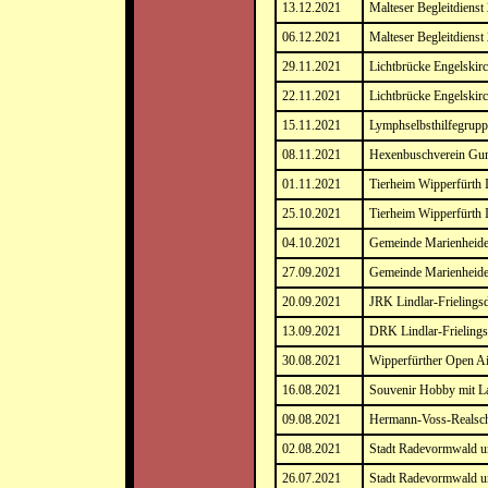
13.12.2021
Malteser Begleitdienst
06.12.2021
Malteser Begleitdienst
29.11.2021
Lichtbrücke Engelskir
22.11.2021
Lichtbrücke Engelskir
15.11.2021
Lymphselbsthilfegrup
08.11.2021
Hexenbuschverein Gu
01.11.2021
Tierheim Wipperfürth 
25.10.2021
Tierheim Wipperfürth 
04.10.2021
Gemeinde Marienheid
27.09.2021
Gemeinde Marienheid
20.09.2021
JRK Lindlar-Frielings
13.09.2021
DRK Lindlar-Frielings
30.08.2021
Wipperfürther Open Ai
16.08.2021
Souvenir Hobby mit L
09.08.2021
Hermann-Voss-Realsch
02.08.2021
Stadt Radevormwald u
26.07.2021
Stadt Radevormwald u