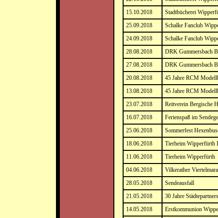
15.10.2018
Stadtbücherei Wipperfü
25.09.2018
Schalke Fanclub Wippe
24.09.2018
Schalke Fanclub Wippe
28.08.2018
DRK Gummersbach Blu
27.08.2018
DRK Gummersbach Blu
20.08.2018
45 Jahre RCM Model
13.08.2018
45 Jahre RCM Model
23.07.2018
Reitverein Bergische 
16.07.2018
Ferienspaß im Sendege
25.06.2018
Sommerfest Hexenbus
18.06.2018
Tierheim Wipperfürth 
11.06.2018
Tierheim Wipperfürth
04.06.2018
Vilkerather Viertelmar
28.05.2018
Sendeausfall
21.05.2018
30 Jahre Städtepartner
14.05.2018
Erstkommunion Wippe