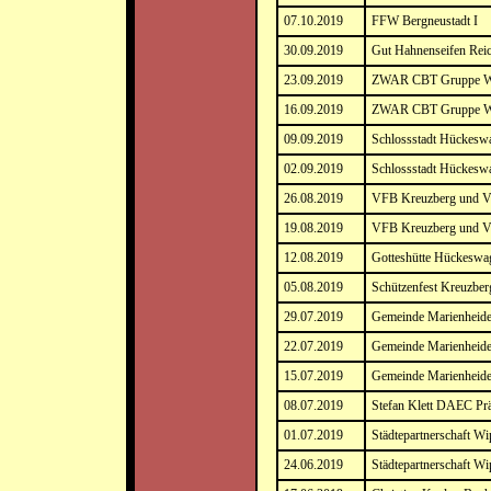
07.10.2019
FFW Bergneustadt I
30.09.2019
Gut Hahnenseifen Rei
23.09.2019
ZWAR CBT Gruppe Wi
16.09.2019
ZWAR CBT Gruppe Wi
09.09.2019
Schlossstadt Hückeswa
02.09.2019
Schlossstadt Hückesw
26.08.2019
VFB Kreuzberg und V
19.08.2019
VFB Kreuzberg und V
12.08.2019
Gotteshütte Hückeswa
05.08.2019
Schützenfest Kreuzber
29.07.2019
Gemeinde Marienheide
22.07.2019
Gemeinde Marienheide
15.07.2019
Gemeinde Marienheide
08.07.2019
Stefan Klett DAEC Prä
01.07.2019
Städtepartnerschaft Wi
24.06.2019
Städtepartnerschaft Wi