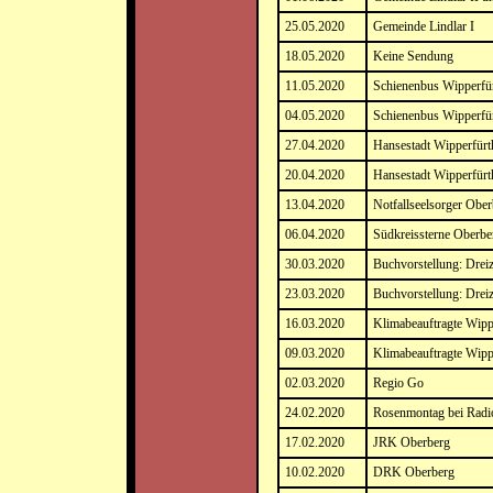
25.05.2020
Gemeinde Lindlar I
18.05.2020
Keine Sendung
11.05.2020
Schienenbus Wipperfür
04.05.2020
Schienenbus Wipperfür
27.04.2020
Hansestadt Wipperfürt
20.04.2020
Hansestadt Wipperfürt
13.04.2020
Notfallseelsorger Ober
06.04.2020
Südkreissterne Oberbe
30.03.2020
Buchvorstellung: Drei
23.03.2020
Buchvorstellung: Drei
16.03.2020
Klimabeauftragte Wippe
09.03.2020
Klimabeauftragte Wipp
02.03.2020
Regio Go
24.02.2020
Rosenmontag bei Rad
17.02.2020
JRK Oberberg
10.02.2020
DRK Oberberg