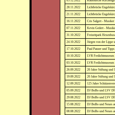
05.12.2022
Katholische Kirchenge
28.11.2022
Lichtbrücke Engelskirc
21.11.2022
Lichtbrücke Engelskirc
16.11.2022
Cris Salgert - Musiker
07.11.2022
Kevin Gedert - Musike
31.10.2022
Freizeitpark Hexenbus
24.10.2022
Jürgen von der Lippe 
17.10.2022
Paul Panzer und Tipps
10.10.2022
LVR Freilichtmuseum L
03.10.2022
LVR Freilichtmuseum L
26.09.2022
20 Jahre Stiftung und
19.09.2022
20 Jahre Stiftung und
12.09.2022
125 Jahre Schützenver
05.09.2022
DJ BoBo und LSV D
29.08.2022
DJ BoBo und LSV D
15.08.2022
DJ BoBo und Neues a
08.08.2022
DJ BoBo und Neues a