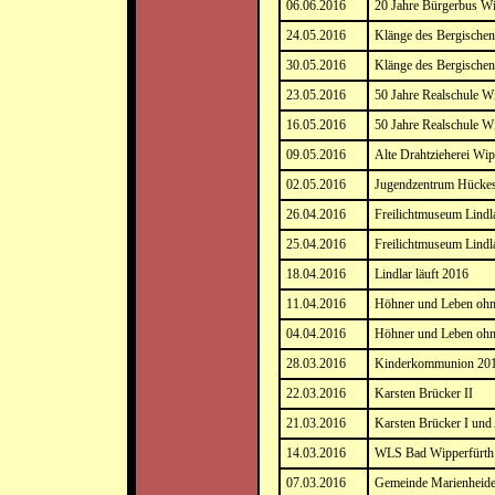
06.06.2016
20 Jahre Bürgerbus Wi
24.05.2016
Klänge des Bergischen
30.05.2016
Klänge des Bergischen
23.05.2016
50 Jahre Realschule W
16.05.2016
50 Jahre Realschule W
09.05.2016
Alte Drahtzieherei Wip
02.05.2016
Jugendzentrum Hücke
26.04.2016
Freilichtmuseum Lindla
25.04.2016
Freilichtmuseum Lindla
18.04.2016
Lindlar läuft 2016
11.04.2016
Höhner und Leben ohn
04.04.2016
Höhner und Leben ohn
28.03.2016
Kinderkommunion 20
22.03.2016
Karsten Brücker II
21.03.2016
Karsten Brücker I und
14.03.2016
WLS Bad Wipperfürth 
07.03.2016
Gemeinde Marienheid