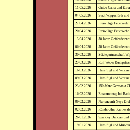
11.05.2026
Guido Cantz und Ehre
04.05.2026
Stadt Wipperfürth und
27.04.2026
Freiwillige Feuerwehr
20.04.2026
Freiwillige Feuerweh
13.04.2026
50 Jahre Gefährdetenh
06.04.2026
50 Jahre Gefährdetenh
30.03.2026
Städtepartnerschaft Wi
23.03.2026
Rolf Weber Buchpräsen
16.03.2026
Hans Sigl und Vereine
09.03.2026
Hans Sigl und Vereine
23.02.2026
150 Jahre Germania C
16.02.2026
Rosenmontag bei Rad
09.02.2026
Narrenzunft Neye Drei
02.02.2026
Ründerother Karnevals
26.01.2026
Sparkley Dancers und
19.01.2026
Hans Sigl und Museen