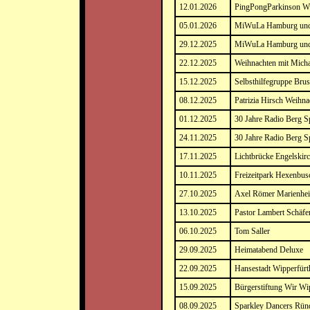
12.01.2026
PingPongParkinson Wi
05.01.2026
MiWuLa Hamburg und 
29.12.2025
MiWuLa Hamburg und 
22.12.2025
Weihnachten mit Micha
15.12.2025
Selbsthilfegruppe Bru
08.12.2025
Patrizia Hirsch Weihn
01.12.2025
30 Jahre Radio Berg S
24.11.2025
30 Jahre Radio Berg S
17.11.2025
Lichtbrücke Engelskir
10.11.2025
Freizeitpark Hexenbu
27.10.2025
Axel Römer Marienhe
13.10.2025
Pastor Lambert Schäfer
06.10.2025
Tom Saller
29.09.2025
Heimatabend Deluxe
22.09.2025
Hansestadt Wipperfürt
15.09.2025
Bürgerstiftung Wir Wi
08.09.2025
Sparkley Dancers Rün