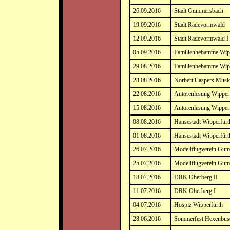
26.09.2016
Stadt Gummersbach
19.09.2016
Stadt Radevormwald
12.09.2016
Stadt Radevormwald I
05.09.2016
Familienhebamme Wipp
29.08.2016
Familienhebamme Wipp
23.08.2016
Norbert Caspers Music
22.08.2016
Autorenlesung Wipper
15.08.2016
Autorenlesung Wipper
08.08.2016
Hansestadt Wipperfürt
01.08.2016
Hansestadt Wipperfürt
26.07.2016
Modellflugverein Gum
25.07.2016
Modellflugverein Gum
18.07.2016
DRK Oberberg II
11.07.2016
DRK Oberberg I
04.07.2016
Hospiz Wipperfürth
28.06.2016
Sommerfest Hexenbus