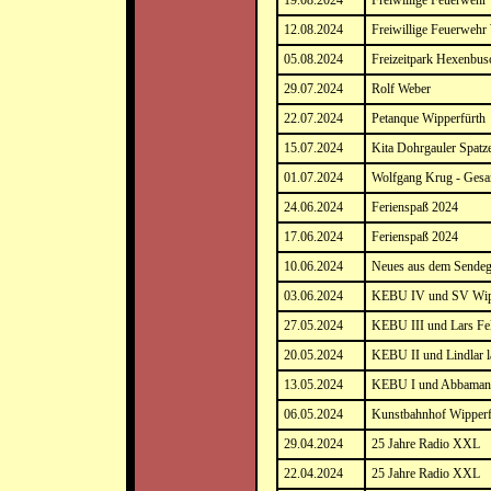
19.08.2024
Freiwillige Feuerwehr 
12.08.2024
Freiwillige Feuerwehr 
05.08.2024
Freizeitpark Hexenbu
29.07.2024
Rolf Weber
22.07.2024
Petanque Wipperfürth
15.07.2024
Kita Dohrgauler Spatz
01.07.2024
Wolfgang Krug - Gesa
24.06.2024
Ferienspaß 2024
17.06.2024
Ferienspaß 2024
10.06.2024
Neues aus dem Sendeg
03.06.2024
KEBU IV und SV Wipp
27.05.2024
KEBU III und Lars Fe
20.05.2024
KEBU II und Lindlar l
13.05.2024
KEBU I und Abbaman
06.05.2024
Kunstbahnhof Wipperf
29.04.2024
25 Jahre Radio XXL
22.04.2024
25 Jahre Radio XXL