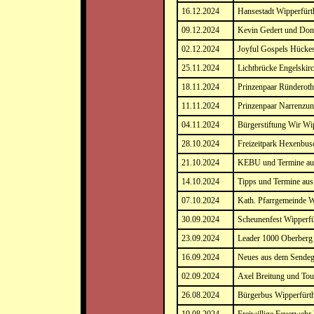
16.12.2024
Hansestadt Wipperfürt
09.12.2024
Kevin Gedert und Don
02.12.2024
Joyful Gospels Hück
25.11.2024
Lichtbrücke Engelskir
18.11.2024
Prinzenpaar Ründeroth
11.11.2024
Prinzenpaar Narrenzun
04.11.2024
Bürgerstiftung Wir Wi
28.10.2024
Freizeitpark Hexenbu
21.10.2024
KEBU und Termine au
14.10.2024
Tipps und Termine au
07.10.2024
Kath. Pfarrgemeinde W
30.09.2024
Scheunenfest Wipperfü
23.09.2024
Leader 1000 Oberberg
16.09.2024
Neues aus dem Sendeg
02.09.2024
Axel Breitung und To
26.08.2024
Bürgerbus Wipperfürt