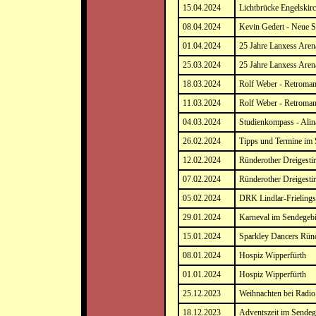
15.04.2024
Lichtbrücke Engelskirc
08.04.2024
Kevin Gedert - Neue 
01.04.2024
25 Jahre Lanxess Aren
25.03.2024
25 Jahre Lanxess Aren
18.03.2024
Rolf Weber - Retroman
11.03.2024
Rolf Weber - Retroman
04.03.2024
Studienkompass - Alin
26.02.2024
Tipps und Termine im 
12.02.2024
Ründerother Dreigesti
07.02.2024
Ründerother Dreigesti
05.02.2024
DRK Lindlar-Frielings
29.01.2024
Karneval im Sendegebi
15.01.2024
Sparkley Dancers Rün
08.01.2024
Hospiz Wipperfürth
01.01.2024
Hospiz Wipperfürth
25.12.2023
Weihnachten bei Radi
18.12.2023
Adventszeit im Sendeg