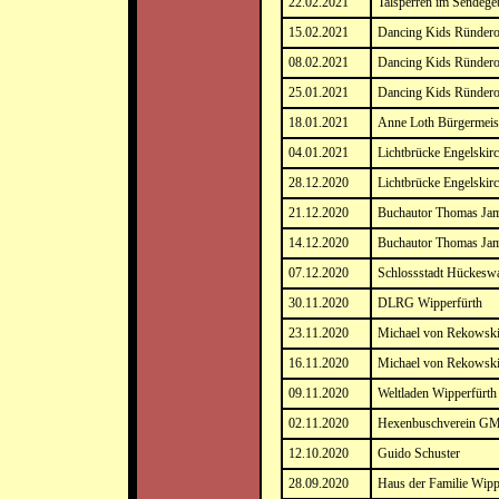
22.02.2021
Talsperren im Sendege
15.02.2021
Dancing Kids Ründero
08.02.2021
Dancing Kids Ründero
25.01.2021
Dancing Kids Ründero
18.01.2021
Anne Loth Bürgermeist
04.01.2021
Lichtbrücke Engelskir
28.12.2020
Lichtbrücke Engelskir
21.12.2020
Buchautor Thomas Ja
14.12.2020
Buchautor Thomas Ja
07.12.2020
Schlossstadt Hückesw
30.11.2020
DLRG Wipperfürth
23.11.2020
Michael von Rekowsk
16.11.2020
Michael von Rekowsk
09.11.2020
Weltladen Wipperfürth
02.11.2020
Hexenbuschverein G
12.10.2020
Guido Schuster
28.09.2020
Haus der Familie Wipp