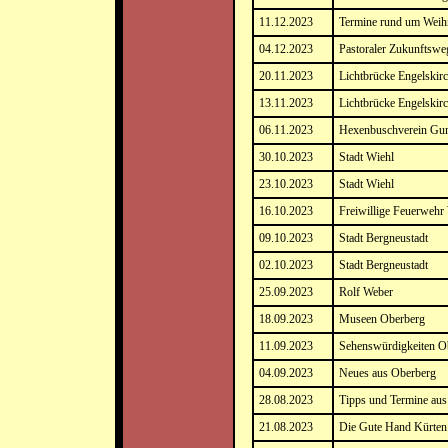
11.12.2023
Termine rund um Weih
04.12.2023
Pastoraler Zukunftswe
20.11.2023
Lichtbrücke Engelskirc
13.11.2023
Lichtbrücke Engelskirc
06.11.2023
Hexenbuschverein Gu
30.10.2023
Stadt Wiehl
23.10.2023
Stadt Wiehl
16.10.2023
Freiwillige Feuerwehr
09.10.2023
Stadt Bergneustadt
02.10.2023
Stadt Bergneustadt
25.09.2023
Rolf Weber
18.09.2023
Museen Oberberg
11.09.2023
Sehenswürdigkeiten O
04.09.2023
Neues aus Oberberg
28.08.2023
Tipps und Termine au
21.08.2023
Die Gute Hand Kürten