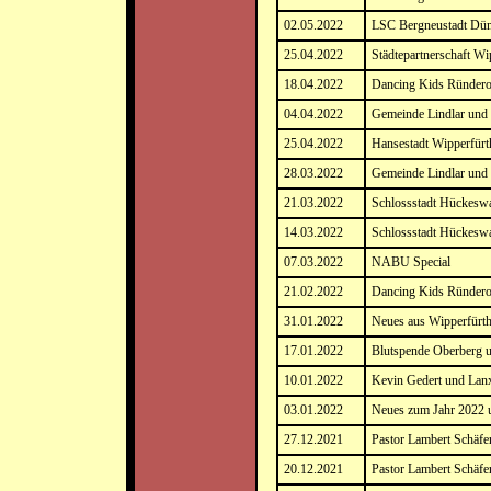
02.05.2022
LSC Bergneustadt Düm
25.04.2022
Städtepartnerschaft Wi
18.04.2022
Dancing Kids Ründero
04.04.2022
Gemeinde Lindlar und
25.04.2022
Hansestadt Wipperfürt
28.03.2022
Gemeinde Lindlar und
21.03.2022
Schlossstadt Hückesw
14.03.2022
Schlossstadt Hückesw
07.03.2022
NABU Special
21.02.2022
Dancing Kids Ründero
31.01.2022
Neues aus Wipperfürth
17.01.2022
Blutspende Oberberg 
10.01.2022
Kevin Gedert und Lanx
03.01.2022
Neues zum Jahr 2022 
27.12.2021
Pastor Lambert Schäfe
20.12.2021
Pastor Lambert Schäfe