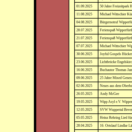
01.09.2025
50 Jahre Freizeitpark
11.08.2025
Michael Wittschier Kün
04.08.2025
Bürgernotruf Wipperfü
28.07.2025
Ferienspaß Wipperfürt
21.07.2025
Ferienspaß Wipperfürt
07.07.2025
Michael Wittschier Wi
30.06.2025
Joyful Gospels Hück
23.06.2025
Lichtbrücke Engelskir
16.06.2025
Buchautor Thomas Ja
09.06.2025
25 Jahre Mixed Gener
02.06.2025
Neues aus dem Oberbe
26.05.2025
Andy McGee
19.05.2025
Wipp Asyl e.V. Wipper
12.05.2025
SVW Wuppertal Bevert
05.05.2025
Heinz Rehring Lied f
28.04.2025
16. Ortslauf Lindlar Lä