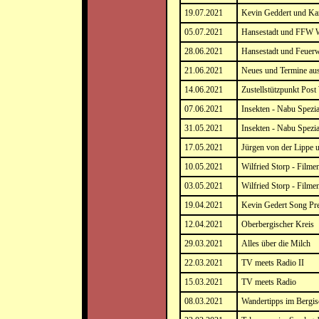
19.07.2021
Kevin Geddert und Kar
05.07.2021
Hansestadt und FFW W
28.06.2021
Hansestadt und Feuer
21.06.2021
Neues und Termine au
14.06.2021
Zustellstützpunkt Post
07.06.2021
Insekten - Nabu Spezia
31.05.2021
Insekten - Nabu Spezia
17.05.2021
Jürgen von der Lippe 
10.05.2021
Wilfried Storp - Filmen
03.05.2021
Wilfried Storp - Filmen
19.04.2021
Kevin Gedert Song Pr
12.04.2021
Oberbergischer Kreis
29.03.2021
Alles über die Milch
22.03.2021
TV meets Radio II
15.03.2021
TV meets Radio
08.03.2021
Wandertipps im Bergi