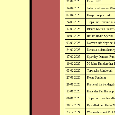
21.04.2025
Ostern 2025
14.04.2025
Julian und Roman Wa
07.04.2025
Hospiz Wipperfürth
24.03.2025
Tipps und Termine au
17.03.2025
Blaues Kreuz Hückes
10.03.2025
Raf im Radio Spezial
03.03.2025
Narrenzunft Neye bei
24.02.2025
Neues aus dem Sendeg
17.02.2025
Sparkley Dancers Rün
10.02.2025
50 Jahre Ründerother 
03.02.2025
Torwache Ründeroth
27.01.2025
Keine Sendung
20.01.2025
Karneval im Sendegebi
13.01.2025
Haus der Familie Wipp
06.01.2025
Tipps und Termine 20
30.12.2024
Bye 2024 und Hello 2
23.12.2024
Weihnachten mit Rolf 