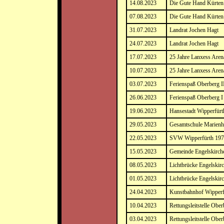
14.08.2023
Die Gute Hand Kürten
07.08.2023
Die Gute Hand Kürten
31.07.2023
Landrat Jochen Hagt
24.07.2023
Landrat Jochen Hagt
17.07.2023
25 Jahre Lanxess Are
10.07.2023
25 Jahre Lanxess Are
03.07.2023
Ferienspaß Oberberg I
26.06.2023
Ferienspaß Oberberg I
19.06.2023
Hansestadt Wipperfürt
29.05.2023
Gesamtschule Marienh
22.05.2023
SVW Wipperfürth 1970
15.05.2023
Gemeinde Engelskirch
08.05.2023
Lichtbrücke Engelskir
01.05.2023
Lichtbrücke Engelskir
24.04.2023
Kunstbahnhof Wipperf
10.04.2023
Rettungsleitstelle Obe
03.04.2023
Rettungsleitstelle Obe