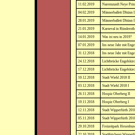
11.02.2019
Narrenzunft Neye Prin
04.02.2019
Männerballett Dhünn I
28.01.2019
Männerballett Dhünn I
21.01.2019
Karneval in Ründerot
14.01.2019
Was ist neu in 2019?
07.01.2019
Ins neue Jahr mit Enge
31.12.2018
Ins neue Jahr mit Enge
24.12.2018
Lichtbrücke Engelskirc
17.12.2018
Lichtbrücke Engelskirc
10.12.2018
Stadt Wiehl 2018 II
03.12.2018
Stadt Wiehl 2018 I
26.11.2018
Hospiz Oberberg II
19.11.2018
Hospiz Oberberg I
12.11.2018
Stadt Wipperfürth 2018
05.11.2018
Stadt Wipperfürth 201
29.10.2018
Freizeitpark Hexenbu
22.10.2018
Stadtbücherei Wipperfü