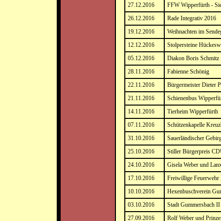
27.12.2016
FFW Wipperfürth - Sie
26.12.2016
Rade Integrativ 2016
19.12.2016
Weihnachten im Sende
12.12.2016
Stolpersteine Hückes
05.12.2016
Diakon Boris Schmitz
28.11.2016
Fabienne Schönig
22.11.2016
Bürgermeister Dieter P
21.11.2016
Schienenbus Wipperfü
14.11.2016
Tierheim Wipperfürth
07.11.2016
Schützenkapelle Kreuz
31.10.2016
Sauerländischer Gebir
25.10.2016
Stiller Bürgerpreis CD
24.10.2016
Gisela Weber und Lan
17.10.2016
Freiwillige Feuerweh
10.10.2016
Hexenbuschverein Gu
03.10.2016
Stadt Gummersbach II
27.09.2016
Rolf Weber und Prinze