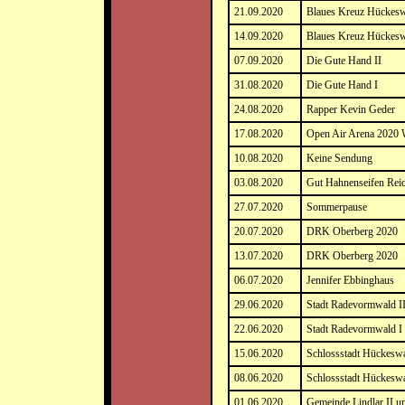
21.09.2020
Blaues Kreuz Hückesw
14.09.2020
Blaues Kreuz Hückesw
07.09.2020
Die Gute Hand II
31.08.2020
Die Gute Hand I
24.08.2020
Rapper Kevin Geder
17.08.2020
Open Air Arena 2020 
10.08.2020
Keine Sendung
03.08.2020
Gut Hahnenseifen Rei
27.07.2020
Sommerpause
20.07.2020
DRK Oberberg 2020
13.07.2020
DRK Oberberg 2020
06.07.2020
Jennifer Ebbinghaus
29.06.2020
Stadt Radevormwald I
22.06.2020
Stadt Radevormwald I
15.06.2020
Schlossstadt Hückeswa
08.06.2020
Schlossstadt Hückesw
01.06.2020
Gemeinde Lindlar II u