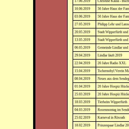
17.06.2019
Christine Kaula - Buch
10.06.2019
50 Jahre Haus der Fam
03.06.2019
50 Jahre Haus der Fam
27.05.2019
Philipp Lehr und Lanx
20.05.2019
Stadt Wipperfürth un
13.05.2019
Stadt Wipperfürth un
06.05.2019
Gemeinde Lindlar und 
29.04.2019
Lindlar läuft 2019
22.04.2019
20 Jahre Radio XXL
15.04.2019
Tschernobyl Verein Ma
08.04.2019
Neues aus dem Sendeg
01.04.2019
20 Jahre Hospiz Hück
25.03.2019
20 Jahre Hospiz Hück
18.03.2019
Tierheim Wipperfürth
04.03.2019
Rosenmontag im Sende
25.02.2019
Karneval in Rösrath
18.02.2019
Prinzenpaar Lindlar 2