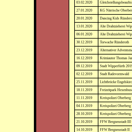
03.02.2020
Gleichstellungsbeauftr
27.01.2020
KG Närrische Oberberg
20.01.2020
Dancing Kids Ründero
13.01.2020
Alte Drahtzieherei Wip
06.01.2020
Alte Drahtzieherei Wip
30.12.2019
Torwache Ründeroth
23.12.2019
Alternativer Adventsm
16.12.2019
Krimiautor Thomas J
09.12.2019
Stadt Wipperfürth 201
02.12.2019
Stadt Radevormwald
25.11.2019
Lichtbrücke Engelskir
18.11.2019
Freizeitpark Hexenbu
11.11.2019
Kreispolizei Oberberg 
04.11.2019
Kreispolizei Oberberg 
28.10.2019
Kreispolizei Oberberg 
21.10.2019
FFW Bergneustadt III
14.10.2019
FFW Bergneustadt II